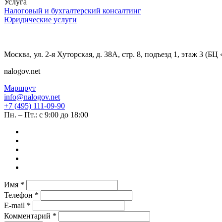
Услуга
Налоговый и бухгалтерский консалтинг
Юридические услуги
Москва, ул. 2-я Хуторская, д. 38А, стр. 8, подъезд 1, этаж 3 (Б
nalogov.net
Маршрут
info@nalogov.net
+7 (495) 111-09-90
Пн. – Пт.: с 9:00 до 18:00
Имя *
Телефон *
E-mail *
Комментарий *