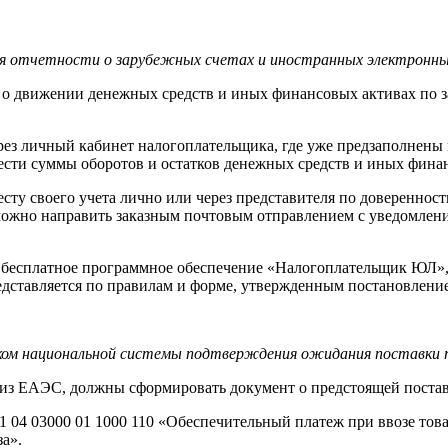
я отчетности о зарубежных счетах и иностранных электронных 
д о движении денежных средств и иных финансовых активах по
ез личный кабинет налогоплательщика, где уже предзаполнены 
нести суммы оборотов и остатков денежных средств и иных финан
сту своего учета лично или через представителя по довереннос
можно направить заказным почтовым отправлением с уведомлени
ь бесплатное программное обеспечение «Налогоплательщик ЮЛ»,
редставляется по правилам и форме, утвержденным постановлени
ском национальной системы подтверждения ожидания поставки т
из ЕАЭС, должны сформировать документ о предстоящей постав
1 04 03000 01 1000 110 «Обеспечительный платеж при ввозе то
а».