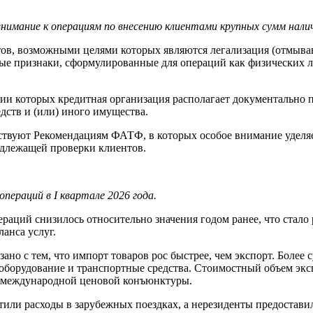
внимание к операциям по внесению клиентами крупных сумм нал
ов, возможными целями которых являются легализация (отмыван
ные признаки, сформулированные для операций как физических 
ении которых кредитная организация располагает документальн
ств и (или) иного имущества.
тствуют Рекомендациям ФАТФ, в которых особое внимание уделяе
адлежащей проверки клиентов.
пераций в I квартале 2026 года.
ераций снизилось относительно значения годом ранее, что стало
анса услуг.
язано с тем, что импорт товаров рос быстрее, чем экспорт. Бол
борудование и транспортные средства. Стоимостный объем экспо
ой международной ценовой конъюнктуры.
стили расходы в зарубежных поездках, а нерезиденты предоставил