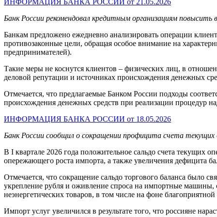
ИНФОРМАЦИЯ БАНКА РОССИИ от 21.05.2026
Банк России рекомендовал кредитным организациям повысить 
Банкам предложено ежедневно анализировать операции клиент
противозаконные цели, обращая особое внимание на характер
предпринимателей).
Такие меры не коснутся клиентов – физических лиц, в отнош
деловой репутации и источниках происхождения денежных сред
Отмечается, что предлагаемые Банком России подходы соотве
происхождения денежных средств при реализации процедур н
ИНФОРМАЦИЯ БАНКА РОССИИ от 18.05.2026
Банк России сообщил о сокращении профицита счета текущих о
В I квартале 2026 года положительное сальдо счета текущих оп
опережающего роста импорта, а также увеличения дефицита бал
Отмечается, что сокращение сальдо торгового баланса было св
укрепление рубля и оживление спроса на импортные машины, о
неэнергетических товаров, в том числе на фоне благоприятн
Импорт услуг увеличился в результате того, что россияне нара