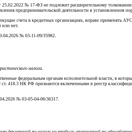
от 25.02.2022 № 17-ФЗ не подлежит расширительному толкованию 
ления предпринимательской деятельности в установленном пор
кущие счета в кредитных организациях, вправе применять АУСН
 или нет.
.04.2026 № 03-11-09/35982.
ристического налога.
ственные федеральным органам исполнительной власти, в котор
 2 ст. 418.3 НК РФ признаются включенными в реестр классифиц
4.2026 № 03-05-04-06/36317.
ю деклараций по налогу на прибыль организаций по обособленн