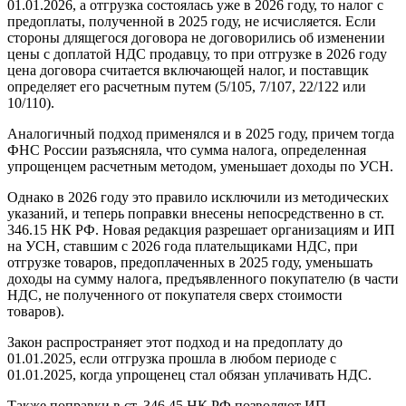
01.01.2026, а отгрузка состоялась уже в 2026 году, то налог с
предоплаты, полученной в 2025 году, не исчисляется. Если
стороны длящегося договора не договорились об изменении
цены с доплатой НДС продавцу, то при отгрузке в 2026 году
цена договора считается включающей налог, и поставщик
определяет его расчетным путем (5/105, 7/107, 22/122 или
10/110).
Аналогичный подход применялся и в 2025 году, причем тогда
ФНС России разъясняла, что сумма налога, определенная
упрощенцем расчетным методом, уменьшает доходы по УСН.
Однако в 2026 году это правило исключили из методических
указаний, и теперь поправки внесены непосредственно в ст.
346.15 НК РФ. Новая редакция разрешает организациям и ИП
на УСН, ставшим с 2026 года плательщиками НДС, при
отгрузке товаров, предоплаченных в 2025 году, уменьшать
доходы на сумму налога, предъявленного покупателю (в части
НДС, не полученного от покупателя сверх стоимости
товаров).
Закон распространяет этот подход и на предоплату до
01.01.2025, если отгрузка прошла в любом периоде с
01.01.2025, когда упрощенец стал обязан уплачивать НДС.
Также поправки в ст. 346.45 НК РФ позволяют ИП,