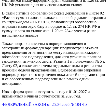
участников международных групп компаний, а п. 1.20 ст. 284
НК РФ установил для них специальную ставку.
В связи с этим в обновленной форме декларации в Листе 02
«Расчет суммы налога» изложена в новой редакции страница
со штрих-кодом «00219013», позволяющая обособленно
отражать налоговую базу в порядке п. 1.1 ст. 274 НК РФ и
сумму налога по ставке из п. 1.20 ст. 284 с учетом ранее
начисленных авансов.
Также поправки внесены в порядок заполнения и
электронный формат декларации: предусмотрен отказ от
представления отчетности по месту нахождения каждого
обособленного подразделения, для чего уточнены правила
заполнения титульного листа, Раздела 1 и приложения № 5 к
Листу 02, а также исключены отдельные коды и реквизиты
прежней модели представления. Одновременно закреплен
порядок раздельного отражения показателей по организации
и ее обособленным подразделениям в рамках одной
декларации.
Новая форма должна вступить в силу с 01.01.2027 и
применяться начиная с отчетности за 2026 год.
ФЕДЕРАЛЬНЫЙ ЗАКОН от 25.04.2026 № 104-ФЗ