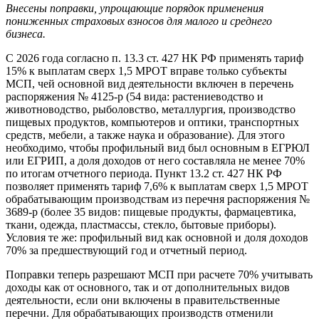
Внесены поправки, упрощающие порядок применения
пониженных страховых взносов для малого и среднего
бизнеса.
С 2026 года согласно п. 13.3 ст. 427 НК РФ применять тариф
15% к выплатам сверх 1,5 МРОТ вправе только субъекты
МСП, чей основной вид деятельности включен в перечень
распоряжения № 4125-р (54 вида: растениеводство и
животноводство, рыболовство, металлургия, производство
пищевых продуктов, компьютеров и оптики, транспортных
средств, мебели, а также наука и образование). Для этого
необходимо, чтобы профильный вид был основным в ЕГРЮЛ
или ЕГРИП, а доля доходов от него составляла не менее 70%
по итогам отчетного периода. Пункт 13.2 ст. 427 НК РФ
позволяет применять тариф 7,6% к выплатам сверх 1,5 МРОТ
обрабатывающим производствам из перечня распоряжения №
3689-р (более 35 видов: пищевые продукты, фармацевтика,
ткани, одежда, пластмассы, стекло, бытовые приборы).
Условия те же: профильный вид как основной и доля доходов
70% за предшествующий год и отчетный период.
Поправки теперь разрешают МСП при расчете 70% учитывать
доходы как от основного, так и от дополнительных видов
деятельности, если они включены в правительственные
перечни. Для обрабатывающих производств отменили